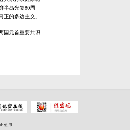
鲜半岛光复80周
真正的多边主义。
两国元首重要共识
 止 使 用