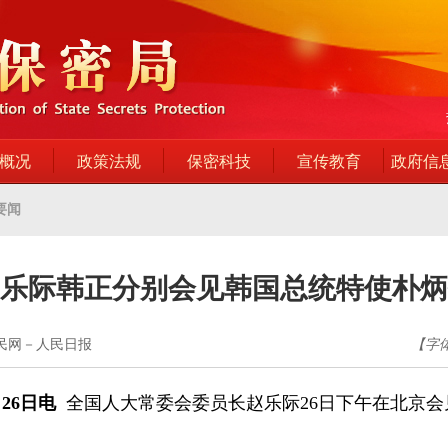
概况
政策法规
保密科技
宣传教育
政府信
要闻
乐际韩正分别会见韩国总统特使朴炳
人民网－人民日报
【字
26日电
全国人大常委会委员长赵乐际26日下午在北京会