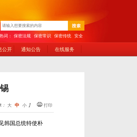
热词：
保密法规
保密常识
保密传统
安全
息公开
通知公告
在线服务
锡
中
体：
大
小
】
打印
见韩国总统特使朴