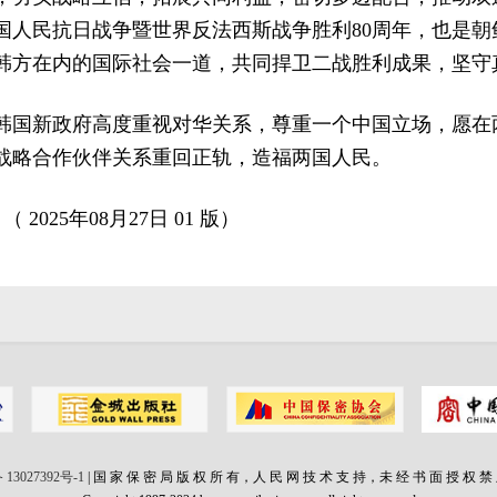
国人民抗日战争暨世界反法西斯战争胜利80周年，也是朝
韩方在内的国际社会一道，共同捍卫二战胜利成果，坚守
韩国新政府高度重视对华关系，尊重一个中国立场，愿在
战略合作伙伴关系重回正轨，造福两国人民。
 2025年08月27日 01 版）
 13027392号-1
| 国 家 保 密 局 版 权 所 有，人 民 网 技 术 支 持，未 经 书 面 授 权 禁