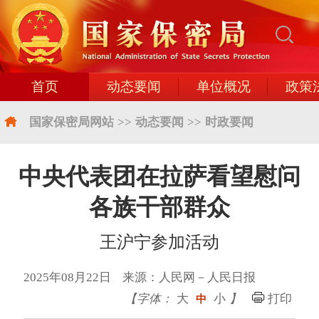
首页
动态要闻
单位概况
政策
国家保密局网站
>>
动态要闻
>>
时政要闻
中央代表团在拉萨看望慰问
各族干部群众
王沪宁参加活动
2025年08月22日 来源：人民网－人民日报
【字体：
大
小
】
打印
中