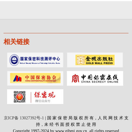
相关链接
京ICP备 13027392号-1
| 国 家 保 密 局 版 权 所 有，人 民 网 技 术 支
持，未 经 书 面 授 权 禁 止 使 用
Copyright 1997-2024 by www.gjbmj.gov.cn. all rights reserved