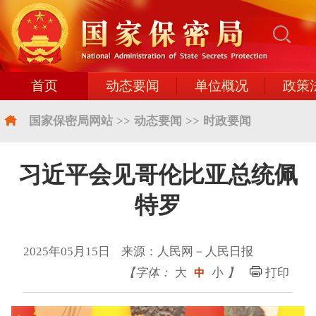
首页
动态要闻
单位概况
政策
国家保密局网站
>>
动态要闻
>>
时政要闻
习近平会见哥伦比亚总统佩
特罗
2025年05月15日 来源：人民网－人民日报
【字体：
大
小
】
打印
中