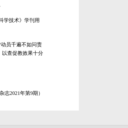
。
科学技术》学刊用
“动员千遍不如问责
，以查促教效果十分
志2021年第9期）