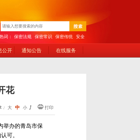
热词：
保密法规
保密常识
保密传统
安全
息公开
通知公告
在线服务
开花
中
体：
大
小
】
打印
内举办的青岛市保
的认可。