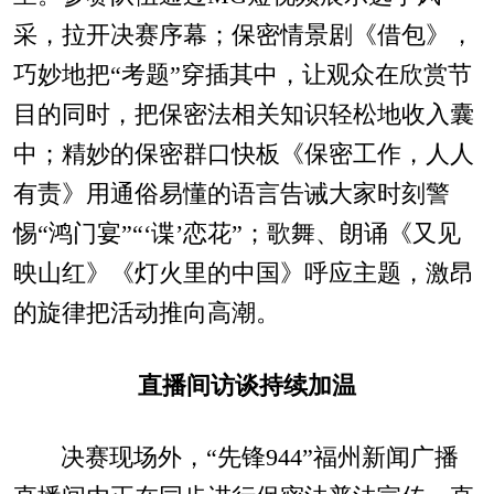
采，拉开决赛序幕；保密情景剧《借包》，
巧妙地把“考题”穿插其中，让观众在欣赏节
目的同时，把保密法相关知识轻松地收入囊
中；精妙的保密群口快板《保密工作，人人
有责》用通俗易懂的语言告诫大家时刻警
惕“鸿门宴”“‘谍’恋花”；歌舞、朗诵《又见
映山红》《灯火里的中国》呼应主题，激昂
的旋律把活动推向高潮。
直播间访谈持续加温
决赛现场外，“先锋944”福州新闻广播