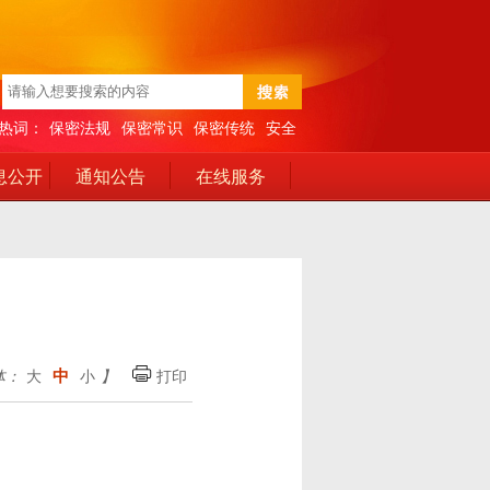
热词：
保密法规
保密常识
保密传统
安全
息公开
通知公告
在线服务
中
体：
大
小
】
打印