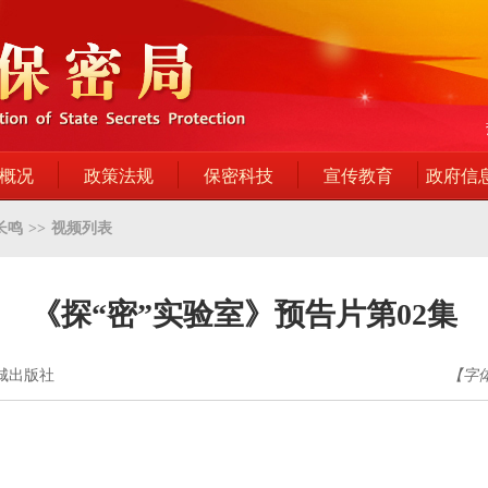
概况
政策法规
保密科技
宣传教育
政府信
长鸣
>>
视频列表
《探“密”实验室》预告片第02集
金城出版社
【字