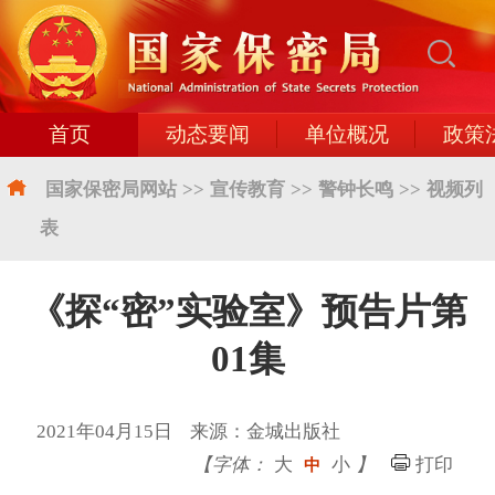
首页
动态要闻
单位概况
政策
国家保密局网站
>>
宣传教育
>>
警钟长鸣
>>
视频列
表
《探“密”实验室》预告片第
01集
2021年04月15日 来源：金城出版社
【字体：
大
小
】
打印
中