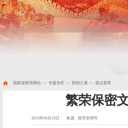
国家保密局网站
>>
专题专栏
>>
胜利之盾
>>
观点荟萃
繁荣保密文
2019年09月29日 来源 : 指导管理司