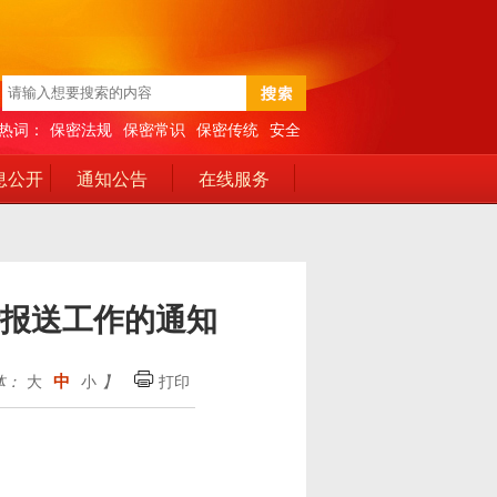
热词：
保密法规
保密常识
保密传统
安全
息公开
通知公告
在线服务
报送工作的通知
中
体：
大
小
】
打印