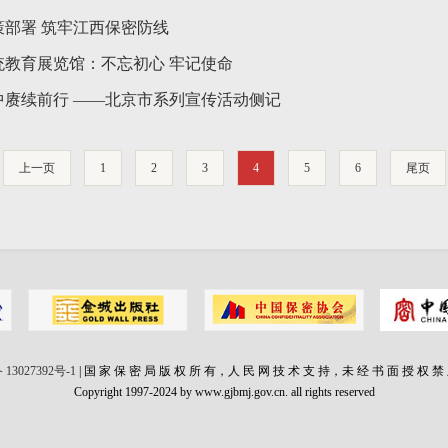
策部署 筑牢江西保密防线
统教育展览馆：不忘初心 牢记使命
中赓续前行 ——北京市系列宣传活动侧记
上一页
1
2
3
4
5
6
尾页
 13027392号-1
| 国 家 保 密 局 版 权 所 有，人 民 网 技 术 支 持，未 经 书 面 授 权 禁
Copyright 1997-2024 by www.gjbmj.gov.cn. all rights reserved