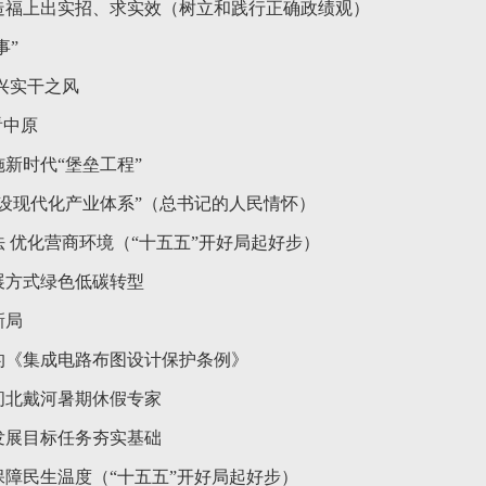
造福上出实招、求实效（树立和践行正确政绩观）
事”
兴实干之风
看中原
新时代“堡垒工程”
建设现代化产业体系”（总书记的人民情怀）
 优化营商环境（“十五五”开好局起好步）
展方式绿色低碳转型
新局
的《集成电路布图设计保护条例》
问北戴河暑期休假专家
发展目标任务夯实基础
保障民生温度（“十五五”开好局起好步）