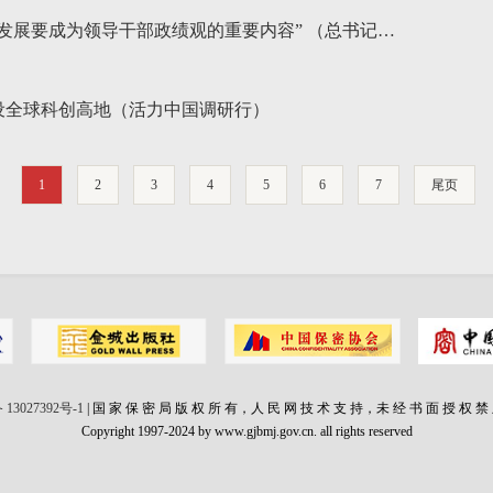
发展要成为领导干部政绩观的重要内容” （总书记…
设全球科创高地（活力中国调研行）
1
2
3
4
5
6
7
尾页
 13027392号-1
| 国 家 保 密 局 版 权 所 有，人 民 网 技 术 支 持，未 经 书 面 授 权 禁
Copyright 1997-2024 by www.gjbmj.gov.cn. all rights reserved