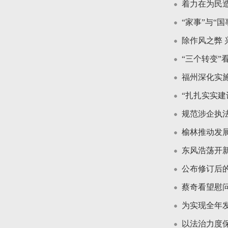
着力在为民
“家事”与“国
除作风之弊 
“三个转变”
福州深化实施
“扎扎实实
规范涉企执法
榆林推动发
东风浩荡开
公布修订后
蔡奇看望慰
为实现全年
以法治力度